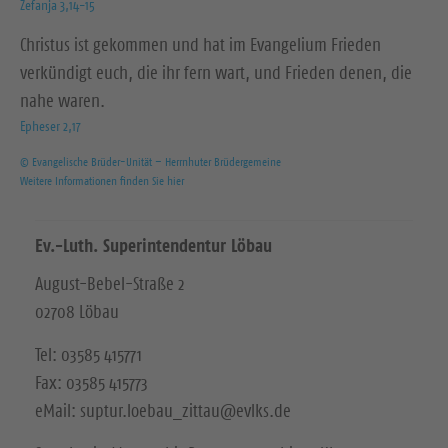
Zefanja 3,14-15
Christus ist gekommen und hat im Evangelium Frieden
verkündigt euch, die ihr fern wart, und Frieden denen, die
nahe waren.
Epheser 2,17
© Evangelische Brüder-Unität – Herrnhuter Brüdergemeine
Weitere Informationen finden Sie hier
Ev.-Luth. Superintendentur Löbau
August-Bebel-Straße 2
02708 Löbau
Tel: 03585 415771
Fax: 03585 415773
eMail: suptur.loebau_zittau@evlks.de