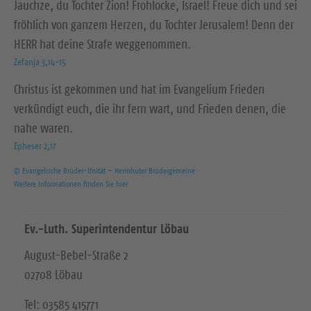
Jauchze, du Tochter Zion! Frohlocke, Israel! Freue dich und sei
fröhlich von ganzem Herzen, du Tochter Jerusalem! Denn der
HERR hat deine Strafe weggenommen.
Zefanja 3,14-15
Christus ist gekommen und hat im Evangelium Frieden
verkündigt euch, die ihr fern wart, und Frieden denen, die
nahe waren.
Epheser 2,17
© Evangelische Brüder-Unität – Herrnhuter Brüdergemeine
Weitere Informationen finden Sie hier
Ev.-Luth. Superintendentur Löbau
August-Bebel-Straße 2
02708 Löbau
Tel: 03585 415771