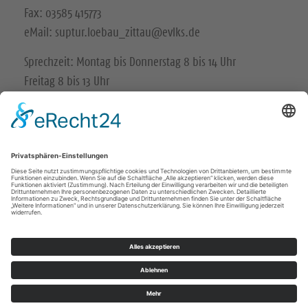
Fax: 03585 415773
eMail: suptur.loebau_zittau@evlks.de
Sprechzeit: Montag bis Donnerstag 8 bis 14 Uhr
Freitag 8 bis 13 Uhr
Impressum
Datenschutz
© Ev.-Luth. Kirchenbezirk Löbau-Zittau 2026