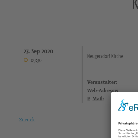
K
27. Sep 2020
Neugersdorf Kirche
09:30
Veranstalter:
Web-Adresse:
E-Mail:
Zurück