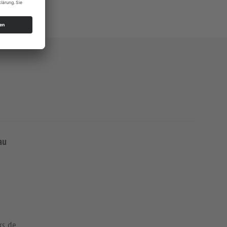
au
ks.de