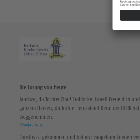
Die Losung von heute
Jauchze, du Tochter Zion! Frohlocke, Israel! Freue dich und
ganzem Herzen, du Tochter Jerusalem! Denn der HERR hat 
weggenommen.
Zefanja 3,14-15
Christus ist gekommen und hat im Evangelium Frieden ver