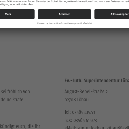
Ev.-Luth. Superintendentur Löb
 sei fröhlich von
August-Bebel-Straße 2
deine Strafe
02708 Löbau
Tel: 03585 415771
Fax: 03585 415773
kündigt euch, die ihr
eMail: suptur.loebau_zittau@evl