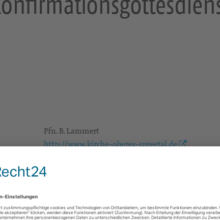
onfirmationsgottesdien
Pfn. B. Lammert
http://www.kirche-oberes-spreetal.de
brigitte.lammert@evlks.de