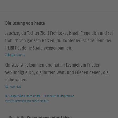
Die Losung von heute
Jauchze, du Tochter Zion! Frohlocke, Israel! Freue dich und sei
fröhlich von ganzem Herzen, du Tochter Jerusalem! Denn der
HERR hat deine Strafe weggenommen.
Zefanja 3,14-15
Christus ist gekommen und hat im Evangelium Frieden
verkündigt euch, die ihr fern wart, und Frieden denen, die
nahe waren.
Epheser 2,17
© Evangelische Brüder-Unität – Herrnhuter Brüdergemeine
Weitere Informationen finden Sie hier
Ev.-Luth. Superintendentur Löbau