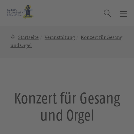
Suche
T
o
g
Startseite
Veranstaltung
Konzert für Gesang
g
l
und Orgel
e
n
a
v
i
g
Konzert für Gesang
a
t
und Orgel
i
o
n