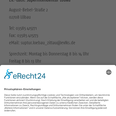
August-Bebel-Straße 2
02708 Löbau
Tel: 03585 415771
Fax: 03585 415773
eMail: suptur.loebau_zittau@evlks.de
Sprechzeit: Montag bis Donnerstag 8 bis 14 Uhr
Freitag 8 bis 13 Uhr