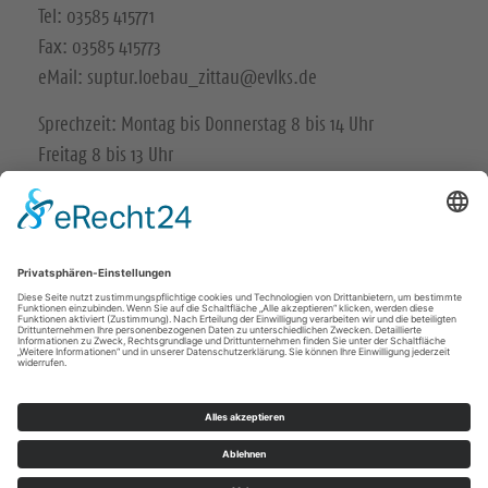
Tel: 03585 415771
Fax: 03585 415773
eMail: suptur.loebau_zittau@evlks.de
Sprechzeit: Montag bis Donnerstag 8 bis 14 Uhr
Freitag 8 bis 13 Uhr
Impressum
Datenschutz