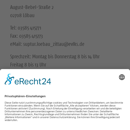
August-Bebel-Straße 2
02708 Löbau
Tel: 03585 415771
Fax: 03585 415773
eMail: suptur.loebau_zittau@evlks.de
Sprechzeit: Montag bis Donnerstag 8 bis 14 Uhr
Freitag 8 bis 13 Uhr