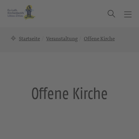
Suche
T
o
g
Startseite
Veranstaltung
Offene Kirche
g
l
e
n
a
v
i
Offene Kirche
g
a
t
i
o
n