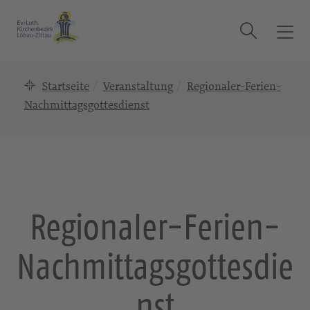
Suche
T
o
g
Startseite
Veranstaltung
Regionaler-Ferien-
g
l
Nachmittagsgottesdienst
e
n
a
v
i
g
Regionaler-Ferien-
a
t
Nachmittagsgottesdie
i
o
n
nst