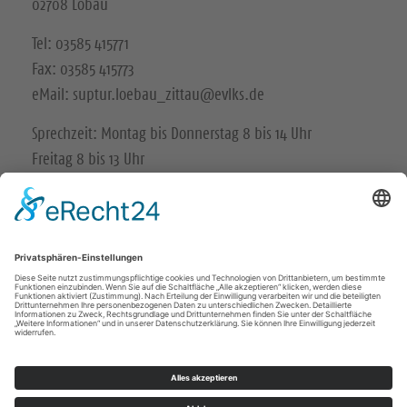
02708 Löbau
Tel: 03585 415771
Fax: 03585 415773
eMail: suptur.loebau_zittau@evlks.de
Sprechzeit: Montag bis Donnerstag 8 bis 14 Uhr
Freitag 8 bis 13 Uhr