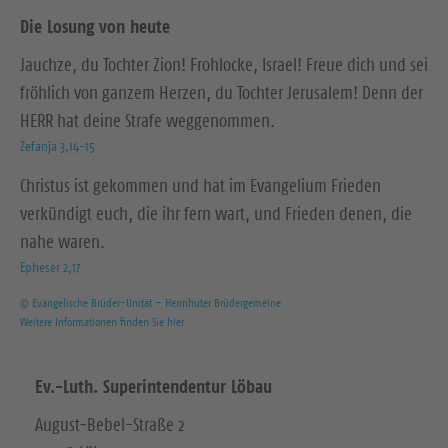
Die Losung von heute
Jauchze, du Tochter Zion! Frohlocke, Israel! Freue dich und sei
fröhlich von ganzem Herzen, du Tochter Jerusalem! Denn der
HERR hat deine Strafe weggenommen.
Zefanja 3,14-15
Christus ist gekommen und hat im Evangelium Frieden
verkündigt euch, die ihr fern wart, und Frieden denen, die
nahe waren.
Epheser 2,17
© Evangelische Brüder-Unität – Herrnhuter Brüdergemeine
Weitere Informationen finden Sie hier
Ev.-Luth. Superintendentur Löbau
August-Bebel-Straße 2