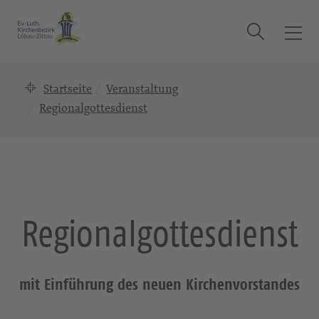
Suche
T
o
g
Startseite
Veranstaltung
g
l
Regionalgottesdienst
e
n
a
v
i
g
Regionalgottesdienst
a
t
i
o
mit Einführung des neuen Kirchenvorstandes
n