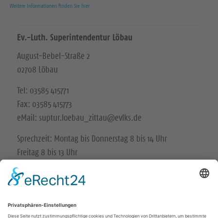
Weitere Informationen finden Sie hier
Ev.-Luth. Superintendentur Löbau
August-Bebel-Straße 2
02708 Löbau
Tel: 03585 415771
Fax: 03585 415773
eMail: suptur.loebau_zittau@evlks.de
Sprechzeit: Montag bis Donnerstag 8 bis 14 Uhr
Freitag 8 bis 13 Uhr