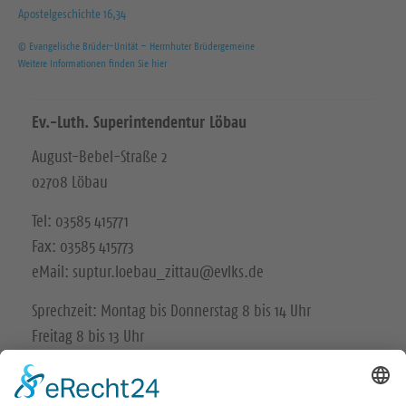
Apostelgeschichte 16,34
© Evangelische Brüder-Unität – Herrnhuter Brüdergemeine
Weitere Informationen finden Sie hier
Ev.-Luth. Superintendentur Löbau
August-Bebel-Straße 2
02708 Löbau
Tel: 03585 415771
Fax: 03585 415773
eMail: suptur.loebau_zittau@evlks.de
Sprechzeit: Montag bis Donnerstag 8 bis 14 Uhr
Freitag 8 bis 13 Uhr