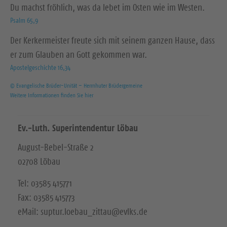
Du machst fröhlich, was da lebet im Osten wie im Westen.
Psalm 65,9
Der Kerkermeister freute sich mit seinem ganzen Hause, dass
er zum Glauben an Gott gekommen war.
Apostelgeschichte 16,34
© Evangelische Brüder-Unität – Herrnhuter Brüdergemeine
Weitere Informationen finden Sie hier
Ev.-Luth. Superintendentur Löbau
August-Bebel-Straße 2
02708 Löbau
Tel: 03585 415771
Fax: 03585 415773
eMail: suptur.loebau_zittau@evlks.de