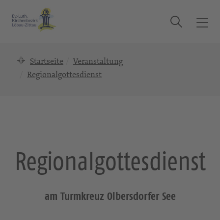
Suche
T
o
g
Startseite
Veranstaltung
g
l
Regionalgottesdienst
e
n
a
v
i
g
Regionalgottesdienst
a
t
i
o
am Turmkreuz Olbersdorfer See
n