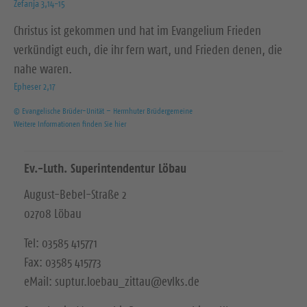
Zefanja 3,14-15
Christus ist gekommen und hat im Evangelium Frieden
verkündigt euch, die ihr fern wart, und Frieden denen, die
nahe waren.
Epheser 2,17
© Evangelische Brüder-Unität – Herrnhuter Brüdergemeine
Weitere Informationen finden Sie hier
Ev.-Luth. Superintendentur Löbau
August-Bebel-Straße 2
02708 Löbau
Tel: 03585 415771
Fax: 03585 415773
eMail: suptur.loebau_zittau@evlks.de