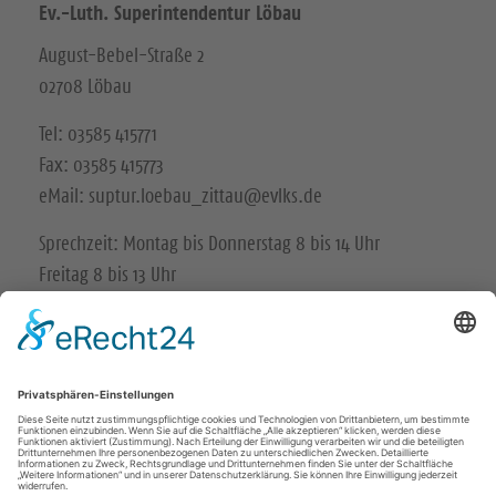
Ev.-Luth. Superintendentur Löbau
August-Bebel-Straße 2
02708 Löbau
Tel: 03585 415771
Fax: 03585 415773
eMail: suptur.loebau_zittau@evlks.de
Sprechzeit: Montag bis Donnerstag 8 bis 14 Uhr
Freitag 8 bis 13 Uhr