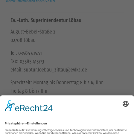
Weitere Informationen finden Sie hier
Ev.-Luth. Superintendentur Löbau
August-Bebel-Straße 2
02708 Löbau
Tel: 03585 415771
Fax: 03585 415773
eMail: suptur.loebau_zittau@evlks.de
Sprechzeit: Montag bis Donnerstag 8 bis 14 Uhr
Freitag 8 bis 13 Uhr