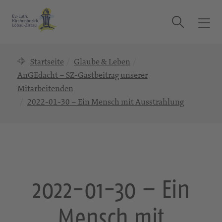
Suche
T
o
g
Startseite
Glaube & Leben
g
l
AnGEdacht – SZ-Gastbeitrag unserer
e
Mitarbeitenden
n
2022-01-30 – Ein Mensch mit Ausstrahlung
a
v
i
g
a
t
2022-01-30 – Ein
i
o
n
Mensch mit