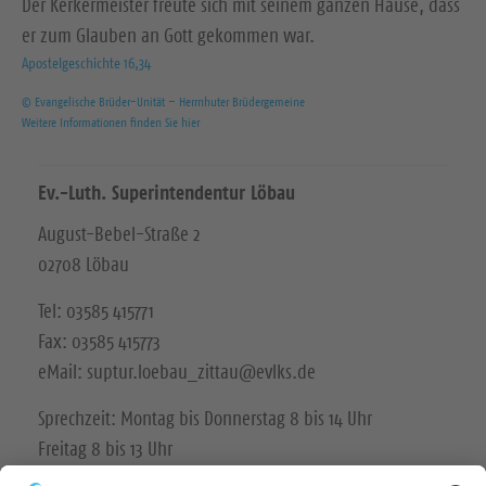
Der Kerkermeister freute sich mit seinem ganzen Hause, dass
er zum Glauben an Gott gekommen war.
Apostelgeschichte 16,34
© Evangelische Brüder-Unität – Herrnhuter Brüdergemeine
Weitere Informationen finden Sie hier
Ev.-Luth. Superintendentur Löbau
August-Bebel-Straße 2
02708 Löbau
Tel: 03585 415771
Fax: 03585 415773
eMail: suptur.loebau_zittau@evlks.de
Sprechzeit: Montag bis Donnerstag 8 bis 14 Uhr
Freitag 8 bis 13 Uhr