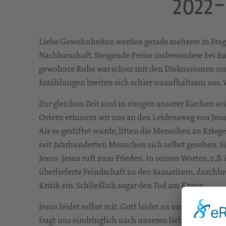
2022-
Liebe Gewohnheiten werden gerade mehrere in Frage g
Nachbarschaft. Steigende Preise insbesondere bei 
gewohnte Ruhe war schon mit den Diskussionen um 
Erzählungen breiten sich schier unaufhaltsam aus.
Zur gleichen Zeit sind in einigen unserer Kirchen se
Ostern erinnern wir uns an den Leidensweg von Jesu
Als es gestiftet wurde, litten die Menschen an Krieg
seit Jahrhunderten Menschen sich selbst gesehen. Sie
Jesus: Jesus ruft zum Frieden. In seinen Worten, z.B.
überlieferte Feindschaft zu den Samaritern, durchb
Kritik ein. Schließlich sogar den Tod am Kreuz.
Jesus leidet selbst mit. Gott leidet an uns. Nach sei
fragt uns eindringlich nach unseren lieben Gewohnhe