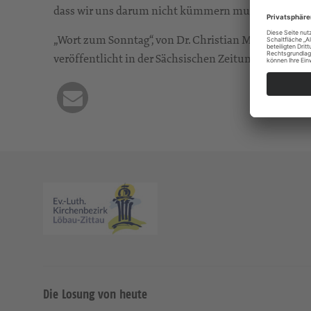
dass wir uns darum nicht kümmern mussten: Frieden. S
„Wort zum Sonntag“, von Dr. Christian Mai, Pfarrer 
veröffentlicht in der Sächsischen Zeitung vom 12./
Die Losung von heute