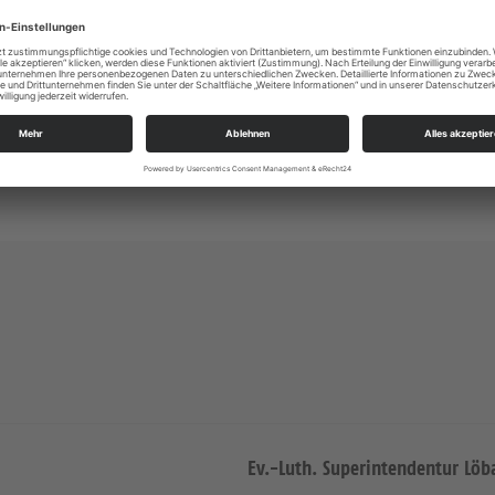
ie fragt uns nach dem, was uns wirklich wichtig ist. „Er ist uns
in der Kirchgemeinde Zittauer Gebirge-Olbersdorf,
13. März 2022
Ev.-Luth. Superintendentur Löb