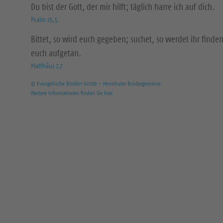
Du bist der Gott, der mir hilft; täglich harre ich auf dich.
Psalm 25,5
Bittet, so wird euch gegeben; suchet, so werdet ihr finden
euch aufgetan.
Matthäus 7,7
© Evangelische Brüder-Unität – Herrnhuter Brüdergemeine
Weitere Informationen finden Sie hier