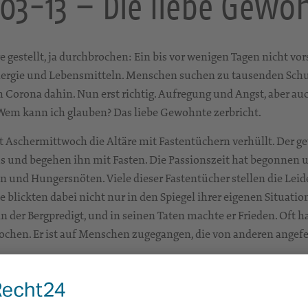
03-13 – Die liebe Gewo
estellt, ja durchbrochen: Ein bis vor wenigen Tagen nicht vor
Energie und Lebensmitteln. Menschen suchen zu tausenden Sch
Corona dahin. Nun erst richtig. Aufregung und Angst, aber au
 Wem kann ich glauben? Das liebe Gewohnte zerbricht.
it Aschermittwoch die Altäre mit Fastentüchern verhüllt. Der g
s und begehen ihn mit Fasten. Die Passionszeit hat begonnen u
en und Hungersnöten. Viele dieser Fastentücher stellen die Leid
 blickten dabei nicht nur in den Spiegel ihrer eigenen Situatio
 in der Bergpredigt, und in seinen Taten machte er Frieden. Oft 
rochen. Er ist auf Menschen zugegangen, die von anderen ange
nem Willen soll kein Krieg sein! In allen Kirchen unserer Region
iten. Sie lässt uns schmerzhaft erkennen, was wir brauchen un