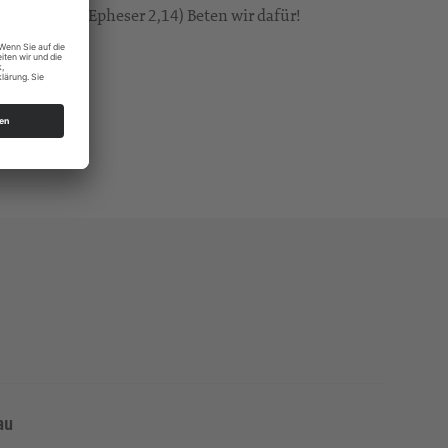
er Friede.“ (Epheser 2,14) Beten wir dafür!
au