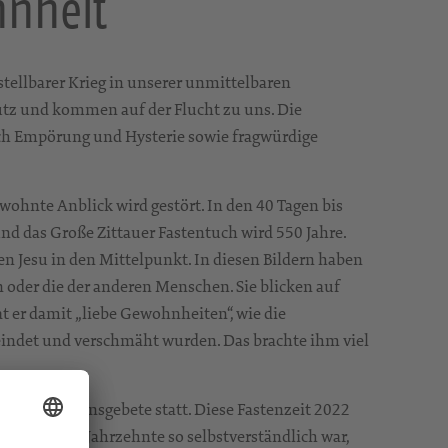
hnheit
stellbarer Krieg in unserer unmittelbaren
utz und kommen auf der Flucht zu uns. Die
ch Empörung und Hysterie sowie fragwürdige
ewohnte Anblick wird gestört. In den 40 Tagen bis
nd das Große Zittauer Fastentuch wird 550 Jahre.
en Jesu in den Mittelpunkt. In diesen Bildern haben
n oder die der anderen Menschen. Sie blicken auf
hat er damit „liebe Gewohnheiten“, wie die
feindet und verschmäht wurden. Das brachte ihm viel
 finden Friedensgebete statt. Diese Fastenzeit 2022
d was viele Jahrzehnte so selbstverständlich war,