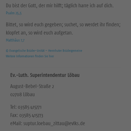
Du bist der Gott, der mir hilft; täglich harre ich auf dich.
Psalm 25,5
Bittet, so wird euch gegeben; suchet, so werdet ihr finden;
klopfet an, so wird euch aufgetan.
Matthäus 7,7
© Evangelische Brüder-Unität – Herrnhuter Brüdergemeine
Weitere Informationen finden Sie hier
Ev.-Luth. Superintendentur Löbau
August-Bebel-Straße 2
02708 Löbau
Tel: 03585 415771
Fax: 03585 415773
eMail: suptur.loebau_zittau@evlks.de