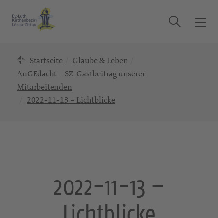
Suche
T
o
g
Startseite
Glaube & Leben
g
l
AnGEdacht – SZ-Gastbeitrag unserer
e
Mitarbeitenden
n
2022-11-13 – Lichtblicke
a
v
i
g
a
t
2022-11-13 –
i
o
n
Lichtblicke