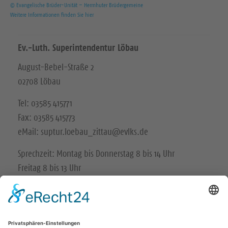
© Evangelische Brüder-Unität – Herrnhuter Brüdergemeine
Weitere Informationen finden Sie hier
Ev.-Luth. Superintendentur Löbau
August-Bebel-Straße 2
02708 Löbau
Tel: 03585 415771
Fax: 03585 415773
eMail: suptur.loebau_zittau@evlks.de
Sprechzeit: Montag bis Donnerstag 8 bis 14 Uhr
Freitag 8 bis 13 Uhr