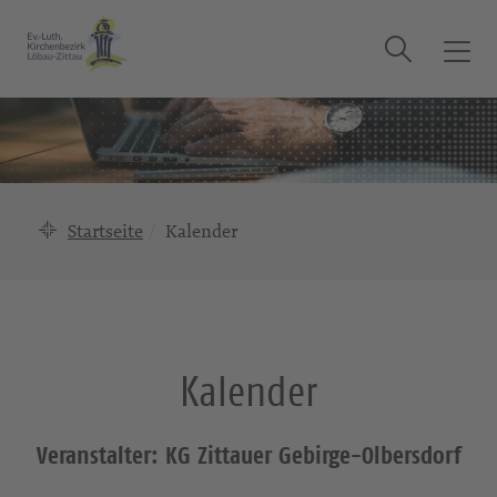
Suche
T
o
g
g
l
e
n
Startseite
Kalender
a
v
i
g
a
Kalender
t
i
o
Veranstalter: KG Zittauer Gebirge-Olbersdorf
n