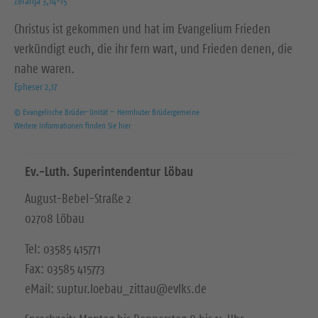
Zefanja 3,14-15
Christus ist gekommen und hat im Evangelium Frieden
verkündigt euch, die ihr fern wart, und Frieden denen, die
nahe waren.
Epheser 2,17
© Evangelische Brüder-Unität – Herrnhuter Brüdergemeine
Weitere Informationen finden Sie hier
Ev.-Luth. Superintendentur Löbau
August-Bebel-Straße 2
02708 Löbau
Tel: 03585 415771
Fax: 03585 415773
eMail: suptur.loebau_zittau@evlks.de