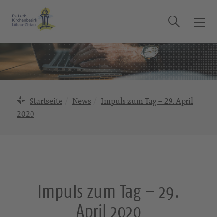
Suche
T
o
g
g
l
e
n
Startseite
News
Impuls zum Tag – 29. April
a
2020
v
i
g
a
t
i
Impuls zum Tag – 29.
o
n
April 2020