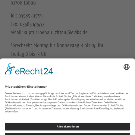
02708 Löbau
Tel: 03585 415771
Fax: 03585 415773
eMail: suptur.loebau_zittau@evlks.de
Sprechzeit: Montag bis Donnerstag 8 bis 14 Uhr
Freitag 8 bis 13 Uhr