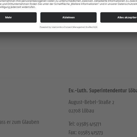
Ev.-Luth. Superintendentur Löb
August-Bebel-Straße 2
02708 Löbau
dass er zum Glauben
Tel: 03585 415771
Fax: 03585 415773