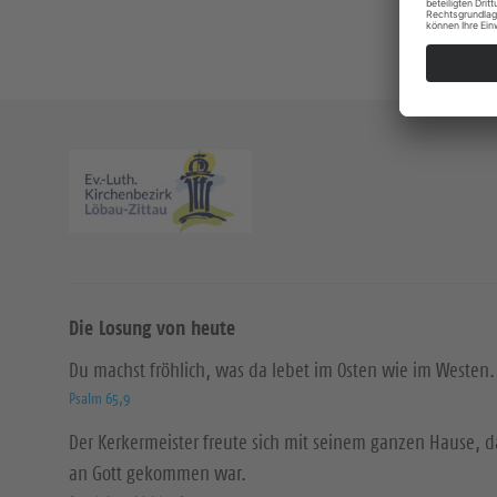
Die Losung von heute
Du machst fröhlich, was da lebet im Osten wie im Westen.
Psalm 65,9
Der Kerkermeister freute sich mit seinem ganzen Hause, 
an Gott gekommen war.