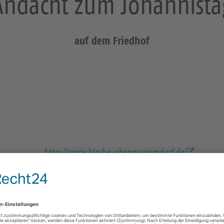
Andacht zum Johannista
auf dem Friedhof
http://www.kirche-obercunnersdorf.de