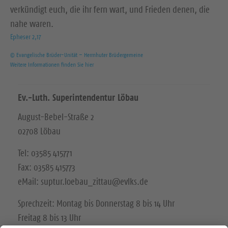
verkündigt euch, die ihr fern wart, und Frieden denen, die
nahe waren.
Epheser 2,17
© Evangelische Brüder-Unität – Herrnhuter Brüdergemeine
Weitere Informationen finden Sie hier
Ev.-Luth. Superintendentur Löbau
August-Bebel-Straße 2
02708 Löbau
Tel: 03585 415771
Fax: 03585 415773
eMail: suptur.loebau_zittau@evlks.de
Sprechzeit: Montag bis Donnerstag 8 bis 14 Uhr
Freitag 8 bis 13 Uhr