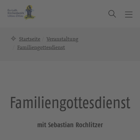
Suche
T
o
g
Startseite
Veranstaltung
g
l
Familiengottesdienst
e
n
a
v
i
g
Familiengottesdienst
a
t
i
o
mit Sebastian Rochlitzer
n