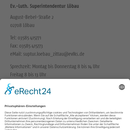
Ev.-Luth. Superintendentur Löbau
August-Bebel-Straße 2
02708 Löbau
Tel: 03585 415771
Fax: 03585 415773
eMail: suptur.loebau_zittau@evlks.de
Sprechzeit: Montag bis Donnerstag 8 bis 14 Uhr
Freitag 8 bis 13 Uhr