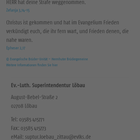
HERR hat deine Strafe weggenommen.
Zefanja 3,14-15
Christus ist gekommen und hat im Evangelium Frieden
verkündigt euch, die ihr fern wart, und Frieden denen, die
nahe waren.
Epheser 2,17
© Evangelische Brüder-Unität – Herrnhuter Brüdergemeine
Weitere Informationen finden Sie hier
Ev.-Luth. Superintendentur Löbau
August-Bebel-Straße 2
02708 Löbau
Tel: 03585 415771
Fax: 03585 415773
eMail: suptur.loebau_zittau@evlks.de