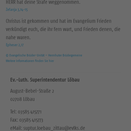
HERR hat deine Strafe weggenommen.
Zefanja 3,14-15
Christus ist gekommen und hat im Evangelium Frieden
verkündigt euch, die ihr fern wart, und Frieden denen, die
nahe waren.
Epheser 2,17
© Evangelische Brüder-Unität – Herrnhuter Brüdergemeine
Weitere Informationen finden Sie hier
Ev.-Luth. Superintendentur Löbau
August-Bebel-Straße 2
02708 Löbau
Tel: 03585 415771
Fax: 03585 415773
eMail: suptur.loebau_zittau@evlks.de