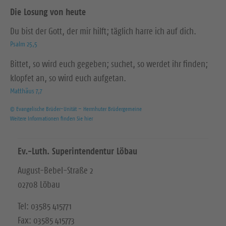
Die Losung von heute
Du bist der Gott, der mir hilft; täglich harre ich auf dich.
Psalm 25,5
Bittet, so wird euch gegeben; suchet, so werdet ihr finden;
klopfet an, so wird euch aufgetan.
Matthäus 7,7
© Evangelische Brüder-Unität – Herrnhuter Brüdergemeine
Weitere Informationen finden Sie hier
Ev.-Luth. Superintendentur Löbau
August-Bebel-Straße 2
02708 Löbau
Tel: 03585 415771
Fax: 03585 415773