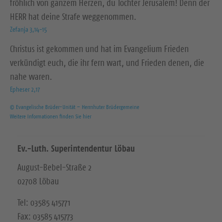
fröhlich von ganzem Herzen, du Tochter Jerusalem! Denn der
HERR hat deine Strafe weggenommen.
Zefanja 3,14-15
Christus ist gekommen und hat im Evangelium Frieden
verkündigt euch, die ihr fern wart, und Frieden denen, die
nahe waren.
Epheser 2,17
© Evangelische Brüder-Unität – Herrnhuter Brüdergemeine
Weitere Informationen finden Sie hier
Ev.-Luth. Superintendentur Löbau
August-Bebel-Straße 2
02708 Löbau
Tel: 03585 415771
Fax: 03585 415773