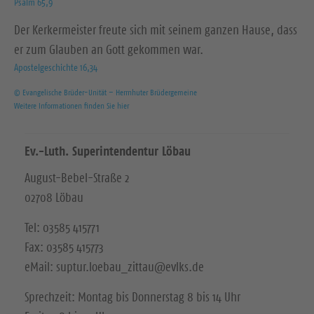
Psalm 65,9
Der Kerkermeister freute sich mit seinem ganzen Hause, dass
er zum Glauben an Gott gekommen war.
Apostelgeschichte 16,34
© Evangelische Brüder-Unität – Herrnhuter Brüdergemeine
Weitere Informationen finden Sie hier
Ev.-Luth. Superintendentur Löbau
August-Bebel-Straße 2
02708 Löbau
Tel: 03585 415771
Fax: 03585 415773
eMail: suptur.loebau_zittau@evlks.de
Sprechzeit: Montag bis Donnerstag 8 bis 14 Uhr