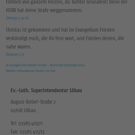
fröhlich von ganzem Herzen, du Tochter Jerusalem! Denn der
HERR hat deine Strafe weggenommen.
Zefanja 3,14-15
Christus ist gekommen und hat im Evangelium Frieden
verkündigt euch, die ihr fern wart, und Frieden denen, die
nahe waren.
Epheser 2,17
© Evangelische Brüder-Unität – Herrnhuter Brüdergemeine
Weitere Informationen finden Sie hier
Ev.-Luth. Superintendentur Löbau
August-Bebel-Straße 2
02708 Löbau
Tel: 03585 415771
Fax: 03585 415773