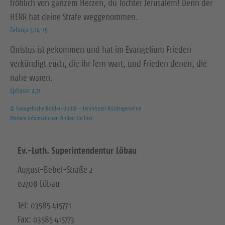
fröhlich von ganzem Herzen, du Tochter Jerusalem! Denn der
HERR hat deine Strafe weggenommen.
Zefanja 3,14-15
Christus ist gekommen und hat im Evangelium Frieden
verkündigt euch, die ihr fern wart, und Frieden denen, die
nahe waren.
Epheser 2,17
© Evangelische Brüder-Unität – Herrnhuter Brüdergemeine
Weitere Informationen finden Sie hier
Ev.-Luth. Superintendentur Löbau
August-Bebel-Straße 2
02708 Löbau
Tel: 03585 415771
Fax: 03585 415773