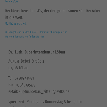
Jesaja 42,9
Der Menschensohn ist’s, der den guten Samen sät. Der Acker
ist die Welt.
Matthäus 13,37-38
© Evangelische Brüder-Unität – Herrnhuter Brüdergemeine
Weitere Informationen finden Sie hier
Ev.-Luth. Superintendentur Löbau
August-Bebel-Straße 2
02708 Löbau
Tel: 03585 415771
Fax: 03585 415773
eMail: suptur.loebau_zittau@evlks.de
Sprechzeit: Montag bis Donnerstag 8 bis 14 Uhr