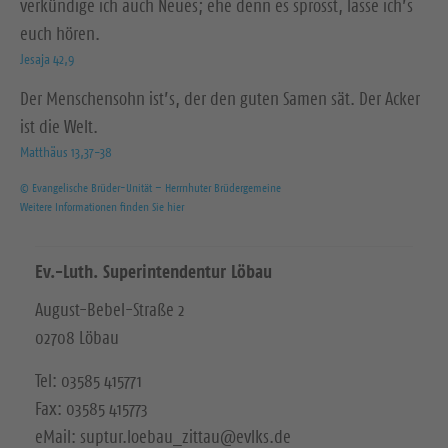
verkündige ich auch Neues; ehe denn es sprosst, lasse ich’s
euch hören.
Jesaja 42,9
Der Menschensohn ist’s, der den guten Samen sät. Der Acker
ist die Welt.
Matthäus 13,37-38
© Evangelische Brüder-Unität – Herrnhuter Brüdergemeine
Weitere Informationen finden Sie hier
Ev.-Luth. Superintendentur Löbau
August-Bebel-Straße 2
02708 Löbau
Tel: 03585 415771
Fax: 03585 415773
eMail: suptur.loebau_zittau@evlks.de