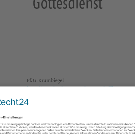
Gottesdienst
Pf. G. Krumbiegel
http://www.kirche-grossschoenau.de