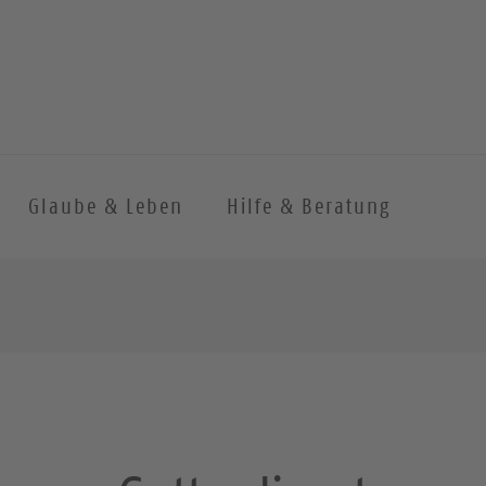
Glaube & Leben
Hilfe & Beratung