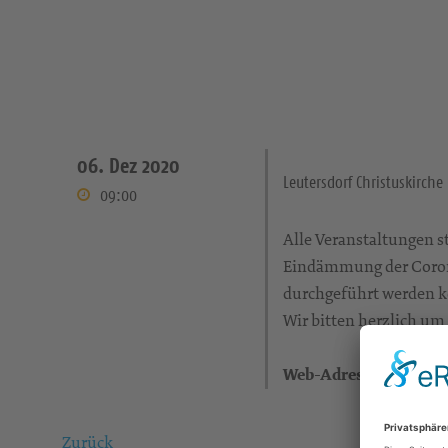
06. Dez 2020
Leutersdorf Christuskirche
09:00
Alle Veranstaltungen 
Eindämmung der Coron
durchgeführt werden k
Wir bitten herzlich um
Web-Adresse:
Zurück