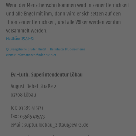
Wenn der Menschensohn kommen wird in seiner Herrlichkeit
und alle Engel mit ihm, dann wird er sich setzen auf den
Thron seiner Herrlichkeit, und alle Völker werden vor ihm
versammelt werden.
Matthäus 25,31-32
© Evangelische Brüder-Unität – Herrnhuter Brüdergemeine
Weitere Informationen finden Sie hier
Ev.-Luth. Superintendentur Löbau
August-Bebel-Straße 2
02708 Löbau
Tel: 03585 415771
Fax: 03585 415773
eMail: suptur.loebau_zittau@evlks.de