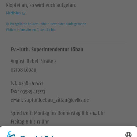
klopfet an, so wird euch aufgetan.
Matthäus 7,7
© Evangelische Brüder-Unität – Herrnhuter Brüdergemeine
Weitere Informationen finden Sie hier
Ev.-Luth. Superintendentur Löbau
August-Bebel-Straße 2
02708 Löbau
Tel: 03585 415771
Fax: 03585 415773
eMail: suptur.loebau_zittau@evlks.de
Sprechzeit: Montag bis Donnerstag 8 bis 14 Uhr
Freitag 8 bis 13 Uhr