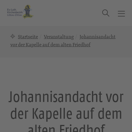
Suche
T
o
g
Startseite
Veranstaltung
Johannisandacht
g
l
vor der Kapelle auf dem alten Friedhof
e
n
a
v
i
g
Johannisandacht vor
a
t
der Kapelle auf dem
i
o
n
alten Friedhof