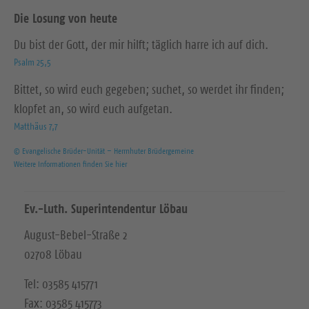
Die Losung von heute
Du bist der Gott, der mir hilft; täglich harre ich auf dich.
Psalm 25,5
Bittet, so wird euch gegeben; suchet, so werdet ihr finden;
klopfet an, so wird euch aufgetan.
Matthäus 7,7
© Evangelische Brüder-Unität – Herrnhuter Brüdergemeine
Weitere Informationen finden Sie hier
Ev.-Luth. Superintendentur Löbau
August-Bebel-Straße 2
02708 Löbau
Tel: 03585 415771
Fax: 03585 415773