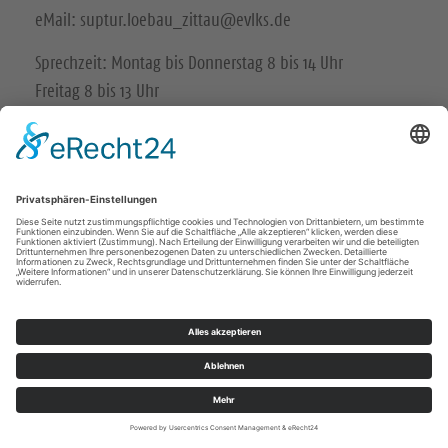
eMail: suptur.loebau_zittau@evlks.de
Sprechzeit: Montag bis Donnerstag 8 bis 14 Uhr
Freitag 8 bis 13 Uhr
Impressum
Datenschutz
© Ev.-Luth. Kirchenbezirk Löbau-Zittau 2026