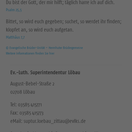
Du bist der Gott, der mir hilft; täglich harre ich auf dich.
Psalm 25,5
Bittet, so wird euch gegeben; suchet, so werdet ihr finden;
klopfet an, so wird euch aufgetan.
Matthäus 7,7
© Evangelische Brüder-Unität – Herrnhuter Brüdergemeine
Weitere Informationen finden Sie hier
Ev.-Luth. Superintendentur Löbau
August-Bebel-Straße 2
02708 Löbau
Tel: 03585 415771
Fax: 03585 415773
eMail: suptur.loebau_zittau@evlks.de