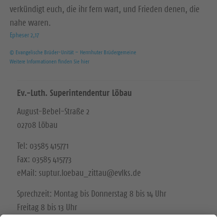
verkündigt euch, die ihr fern wart, und Frieden denen, die
nahe waren.
Epheser 2,17
© Evangelische Brüder-Unität – Herrnhuter Brüdergemeine
Weitere Informationen finden Sie hier
Ev.-Luth. Superintendentur Löbau
August-Bebel-Straße 2
02708 Löbau
Tel: 03585 415771
Fax: 03585 415773
eMail: suptur.loebau_zittau@evlks.de
Sprechzeit: Montag bis Donnerstag 8 bis 14 Uhr
Freitag 8 bis 13 Uhr