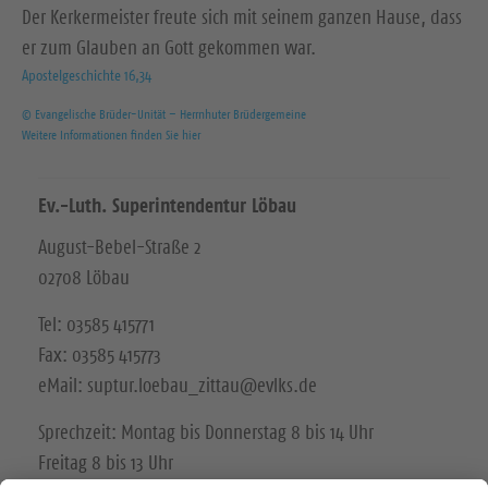
Der Kerkermeister freute sich mit seinem ganzen Hause, dass
er zum Glauben an Gott gekommen war.
Apostelgeschichte 16,34
© Evangelische Brüder-Unität – Herrnhuter Brüdergemeine
Weitere Informationen finden Sie hier
Ev.-Luth. Superintendentur Löbau
August-Bebel-Straße 2
02708 Löbau
Tel: 03585 415771
Fax: 03585 415773
eMail: suptur.loebau_zittau@evlks.de
Sprechzeit: Montag bis Donnerstag 8 bis 14 Uhr
Freitag 8 bis 13 Uhr