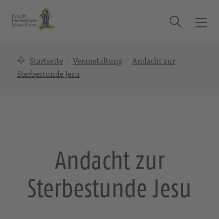
Suche
T
o
g
Startseite
Veranstaltung
Andacht zur
g
l
Sterbestunde Jesu
e
n
a
v
i
g
Andacht zur
a
t
Sterbestunde Jesu
i
o
n