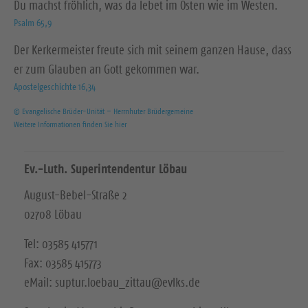
Du machst fröhlich, was da lebet im Osten wie im Westen.
Psalm 65,9
Der Kerkermeister freute sich mit seinem ganzen Hause, dass
er zum Glauben an Gott gekommen war.
Apostelgeschichte 16,34
© Evangelische Brüder-Unität – Herrnhuter Brüdergemeine
Weitere Informationen finden Sie hier
Ev.-Luth. Superintendentur Löbau
August-Bebel-Straße 2
02708 Löbau
Tel: 03585 415771
Fax: 03585 415773
eMail: suptur.loebau_zittau@evlks.de